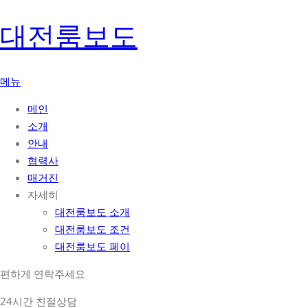
콘
대전룸보도
텐
츠
로
메뉴
바
메인
로
소개
가
안내
기
협력사
매거진
자세히
대전룸보도 소개
대전룸보도 조건
대전룸보도 페이
편하게 연락주세요
24시간 친절상담