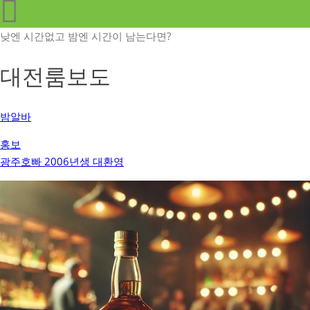
낮엔 시간없고 밤엔 시간이 남는다면?
대전룸보도
밤알바
홍보
광주호빠 2006년생 대환영